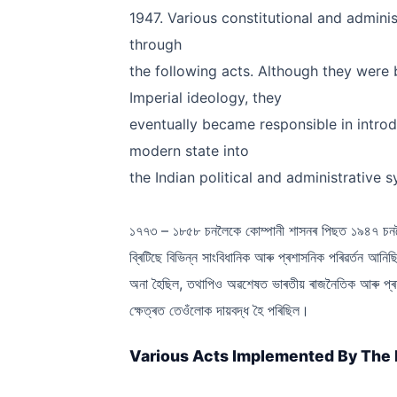
1947. Various constitutional and admini
through
the following acts. Although they were b
Imperial ideology, they
eventually became responsible in intro
modern state into
the Indian political and administrative 
১৭৭৩ – ১৮৫৮ চনলৈকে কোম্পানী শাসনৰ পিছত ১৯৪৭ চনলৈ
ব্ৰিটিছে বিভিন্ন সাংবিধানিক আৰু প্ৰশাসনিক পৰিৱৰ্তন আনিছি
অনা হৈছিল, তথাপিও অৱশেষত ভাৰতীয় ৰাজনৈতিক আৰু প্ৰশাসন
ক্ষেত্ৰত তেওঁলোক দায়বদ্ধ হৈ পৰিছিল।
Various Acts Implemented By The British (