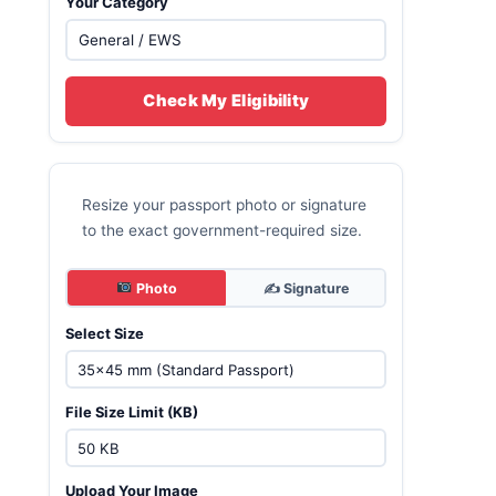
Your Category
Check My Eligibility
Resize your passport photo or signature
to the exact government-required size.
Photo
✍️ Signature
Select Size
File Size Limit (KB)
Upload Your Image