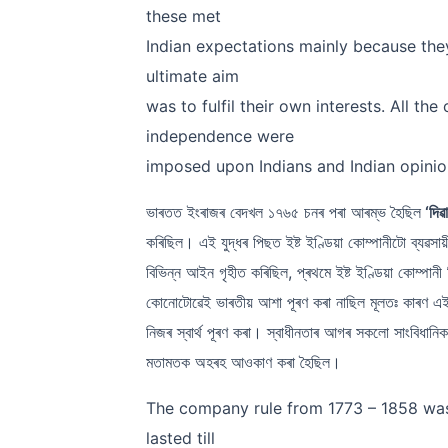
these met
Indian expectations mainly because the
ultimate aim
was to fulfil their own interests. All th
independence were
imposed upon Indians and Indian opinio
ভাৰতত ইংৰাজৰ বেদখল ১৭৬৫ চনৰ পৰা আৰম্ভ হৈছিল
‘দিৱ
কৰিছিল। এই যুদ্ধৰ পিছত ইষ্ট ইণ্ডিয়া কোম্পানীটো ব্যৱস
বিভিন্ন আইন গৃহীত কৰিছিল, প্ৰথমে ইষ্ট ইণ্ডিয়া কোম্পানী
কোনোটোৱেই ভাৰতীয় আশা পূৰণ কৰা নাছিল মূলতঃ কাৰণ এইব
নিজৰ স্বাৰ্থ পূৰণ কৰা। স্বাধীনতাৰ আগৰ সকলো সাংবিধানিক
মতামতক অহৰহ আওকাণ কৰা হৈছিল।
The company rule from 1773 – 1858 was 
lasted till