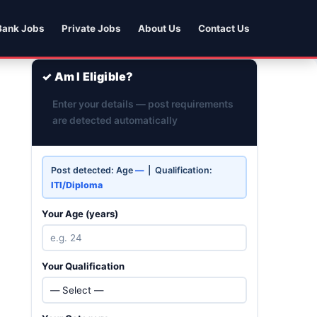
Bank Jobs
Private Jobs
About Us
Contact Us
✓ Am I Eligible?
Enter your details — post requirements
are detected automatically
Post detected: Age
—
| Qualification:
ITI/Diploma
Your Age (years)
Your Qualification