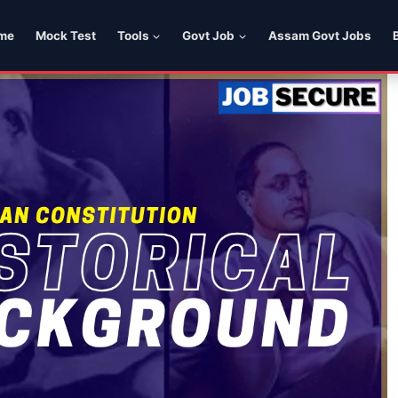
me
Mock Test
Tools
Govt Job
Assam Govt Jobs