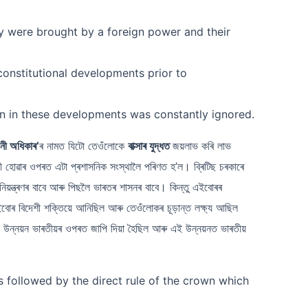
y were brought by a foreign power and their
e constitutional developments prior to
n in these developments was constantly ignored.
ানী অধিকাৰ’
ৰ নামত যিটো তেওঁলোকে
বাক্সাৰ যুদ্ধত
জয়লাভ কৰি লাভ
ায়ী হোৱাৰ ওপৰত এটা প্ৰশাসনিক সংস্থালৈ পৰিণত হ’ল। ব্ৰিটিছ চৰকাৰে
 নিয়ন্ত্ৰণৰ বাবে আৰু পিছলৈ ভাৰতৰ শাসনৰ বাবে। কিন্তু এইবোৰৰ
োৰ বিদেশী শক্তিয়ে আনিছিল আৰু তেওঁলোকৰ চূড়ান্ত লক্ষ্য আছিল
 উন্নয়ন ভাৰতীয়ৰ ওপৰত জাপি দিয়া হৈছিল আৰু এই উন্নয়নত ভাৰতীয়
followed by the direct rule of the crown which