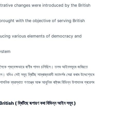
strative changes were introduced by the British
rought with the objective of serving British
ducing various elements of democracy and
system
কে প্ৰত্যক্ষভাৱে ৰাণীৰ শাসন চলিছিল। তলৰ আইনসমূহৰ জৰিয়তে
ল। যদিও সেই সমূহ ব্ৰিটিছ সাম্ৰাজ্যবাদী মতাদৰ্শৰ সেৱা কৰাৰ উদ্দেশ্যেৰে
িক ব্যৱস্থাত গণতন্ত্ৰ আৰু আধুনিক ৰাষ্ট্ৰৰ বিভিন্ন উপাদানৰ প্ৰৱেশৰ
 ব্ৰিটিছে ৰূপায়ণ কৰা বিভিন্ন আইন সমূহ )